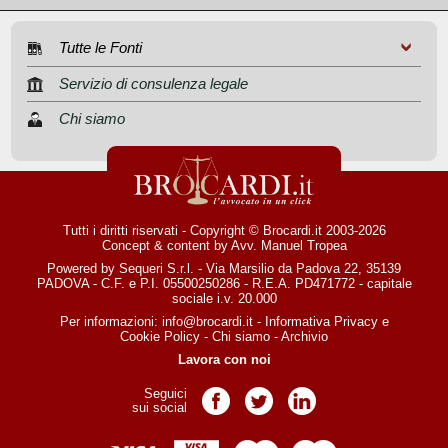
Tutte le Fonti
Servizio di consulenza legale
Chi siamo
Tutti i diritti riservati - Copyright © Brocardi.it 2003-2026
Concept & content by
Avv. Manuel Tropea
Powered by Sequeri S.r.l. - Via Marsilio da Padova 22, 35139
PADOVA - C.F. e P.I. 05500250286 - R.E.A. PD471772 - capitale
sociale i.v. 20.000
Per informazioni:
info@brocardi.it
-
Informativa Privacy
e
Cookie Policy
-
Chi siamo
-
Archivio
Lavora con noi
Seguici
Pagina Facebook
Pagina Twitter
Pagina LinkedIn
sui social