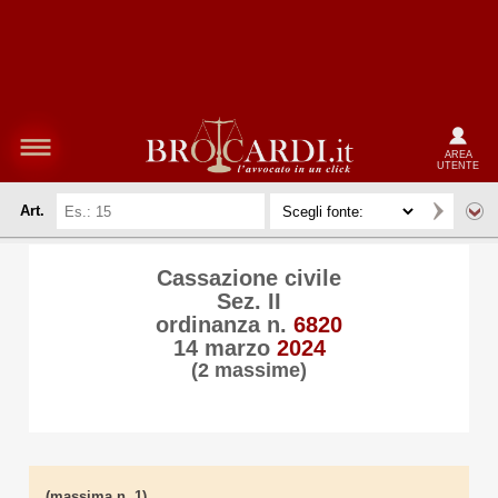
AREA
UTENTE
Art.
Cassazione civile
Sez. II
ordinanza n.
6820
14 marzo
2024
(2 massime)
(massima n. 1)