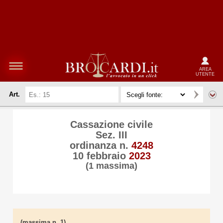
AREA
UTENTE
Art.
Cassazione civile
Sez. III
ordinanza n.
4248
10 febbraio
2023
(1 massima)
(massima n. 1)