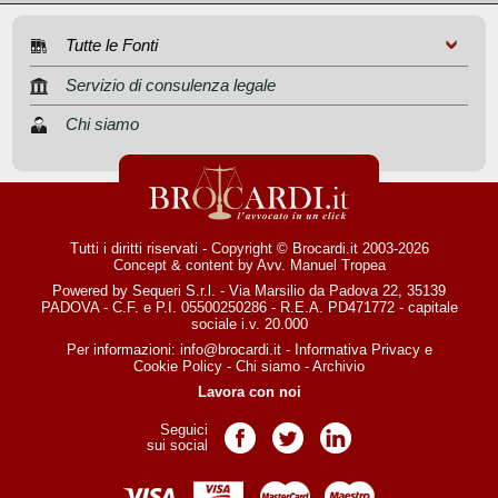
Tutte le Fonti
Servizio di consulenza legale
Chi siamo
Tutti i diritti riservati - Copyright © Brocardi.it 2003-2026
Concept & content by
Avv. Manuel Tropea
Powered by Sequeri S.r.l. - Via Marsilio da Padova 22, 35139
PADOVA - C.F. e P.I. 05500250286 - R.E.A. PD471772 - capitale
sociale i.v. 20.000
Per informazioni:
info@brocardi.it
-
Informativa Privacy
e
Cookie Policy
-
Chi siamo
-
Archivio
Lavora con noi
Seguici
Pagina Facebook
Pagina Twitter
Pagina LinkedIn
sui social