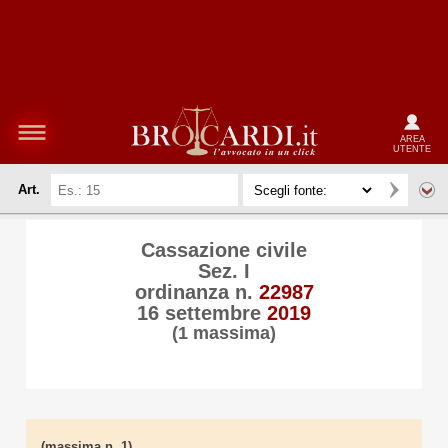
AREA
UTENTE
Art.
Cassazione civile
Sez. I
ordinanza n.
22987
16 settembre
2019
(1 massima)
(massima n. 1)