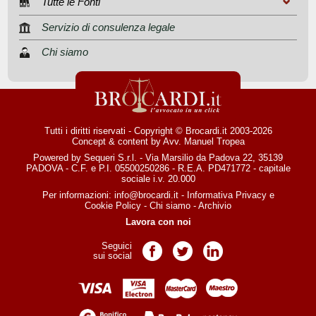
Tutte le Fonti
Servizio di consulenza legale
Chi siamo
Tutti i diritti riservati - Copyright © Brocardi.it 2003-2026
Concept & content by
Avv. Manuel Tropea
Powered by Sequeri S.r.l. - Via Marsilio da Padova 22, 35139
PADOVA - C.F. e P.I. 05500250286 - R.E.A. PD471772 - capitale
sociale i.v. 20.000
Per informazioni:
info@brocardi.it
-
Informativa Privacy
e
Cookie Policy
-
Chi siamo
-
Archivio
Lavora con noi
Seguici
Pagina Facebook
Pagina Twitter
Pagina LinkedIn
sui social