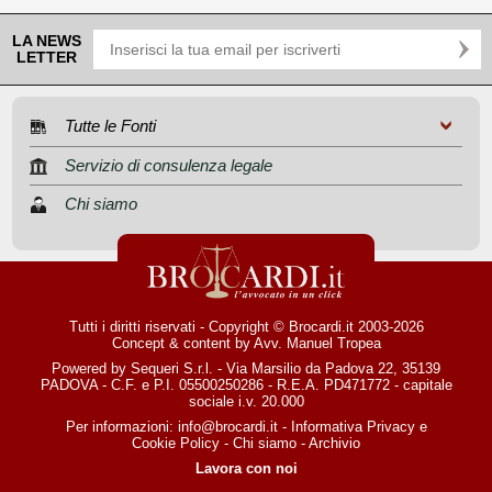
LA NEWS
LETTER
Tutte le Fonti
Servizio di consulenza legale
Chi siamo
Tutti i diritti riservati - Copyright © Brocardi.it 2003-2026
Concept & content by
Avv. Manuel Tropea
Powered by Sequeri S.r.l. - Via Marsilio da Padova 22, 35139
PADOVA - C.F. e P.I. 05500250286 - R.E.A. PD471772 - capitale
sociale i.v. 20.000
Per informazioni:
info@brocardi.it
-
Informativa Privacy
e
Cookie Policy
-
Chi siamo
-
Archivio
Lavora con noi