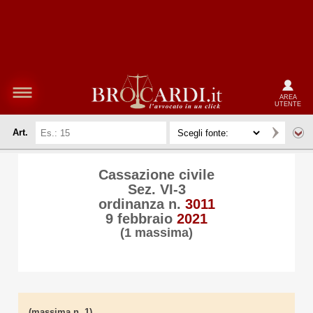
AREA
UTENTE
Art.
Cassazione civile
Sez. VI-3
ordinanza n.
3011
9 febbraio
2021
(1 massima)
(massima n. 1)