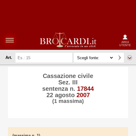
AREA
UTENTE
Art.
Cassazione civile
Sez. III
sentenza n.
17844
22 agosto
2007
(1 massima)
(massima n. 1)