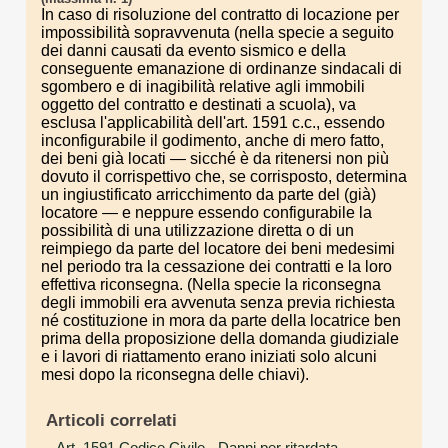
In caso di risoluzione del contratto di locazione per
impossibilità sopravvenuta (nella specie a seguito
dei danni causati da evento sismico e della
conseguente emanazione di ordinanze sindacali di
sgombero e di inagibilità relative agli immobili
oggetto del contratto e destinati a scuola), va
esclusa l'applicabilità dell'art. 1591 c.c., essendo
inconfigurabile il godimento, anche di mero fatto,
dei beni già locati — sicché è da ritenersi non più
dovuto il corrispettivo che, se corrisposto, determina
un ingiustificato arricchimento da parte del (già)
locatore — e neppure essendo configurabile la
possibilità di una utilizzazione diretta o di un
reimpiego da parte del locatore dei beni medesimi
nel periodo tra la cessazione dei contratti e la loro
effettiva riconsegna. (Nella specie la riconsegna
degli immobili era avvenuta senza previa richiesta
né costituzione in mora da parte della locatrice ben
prima della proposizione della domanda giudiziale
e i lavori di riattamento erano iniziati solo alcuni
mesi dopo la riconsegna delle chiavi).
Articoli correlati
Art. 1591 Codice Civile
- Danni per ritardata