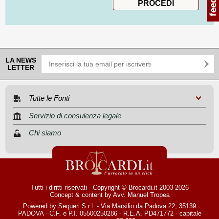
LA NEWS
LETTER
Tutte le Fonti
Servizio di consulenza legale
Chi siamo
Tutti i diritti riservati - Copyright © Brocardi.it 2003-2026
Concept & content by
Avv. Manuel Tropea
Powered by Sequeri S.r.l. - Via Marsilio da Padova 22, 35139
PADOVA - C.F. e P.I. 05500250286 - R.E.A. PD471772 - capitale