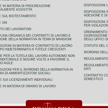
DISPOSIZIONI 
 IN MATERIA DI PROCREAZIONE
ALMENTE ASSISTITA
DISPOSIZIONI 
ADESIONE E DI
E SUL BIOTESTAMENTO
DISPOSIZIONI 
 104
PER VIOLAZION
TO DEI LAVORATORI
ORDINAMENTO D
PLINA ORGANICA DEI CONTRATTI DI LAVORO E
GIURISDIZIONE
IONE DELLA NORMATIVA IN TEMA DI MANSIONI
DEGLI UFFICI 
SIZIONI IN MATERIA DI CONTRATTO DI LAVORO
STATUTO DEL 
PO INDETERMINATO A TUTELE CRESCENTI
RIORDINO DELL
E PER LA TUTELA DEL LAVORO AUTONOMO NON
REGOLAMENTO 
NDITORIALE E MISURE VOLTE A FAVORIRE IL
O AGILE
REGOLAMENTO 
DATI
SIZIONI PER IL RIORDINO DELLA NORMATIVA IN
IA DI AMMORTIZZATORI SOCIALI
CONTRATTO CO
DOMESTICO
 SUI LICENZIAMENTI INDIVIDUALI
 IN MATERIA DI ORARIO DI LAVORO