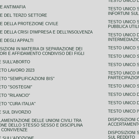
TESTO UNICO D
E ANTIMAFIA
TESTO UNICO 
INFORTUNI SU
E DEL TERZO SETTORE
TESTO UNICO 
E DELLA PROTEZIONE CIVILE
PUBBLICA UTIL
E DELLA CRISI D'IMPRESA E DELL'INSOLVENZA
TESTO UNICO D
INTERMEDIAZIO
E DEGLI APPALTI
TESTO UNICO 
SIZIONI IN MATERIA DI SEPARAZIONE DEI
ORI E AFFIDAMENTO CONDIVISO DEI FIGLI
TESTO UNICO 
 SULL'ABORTO
TESTO UNICO S
TO LAVORO 2023
TESTO UNICO I
PARTECIPAZIO
TO "SEMPLIFICAZIONI BIS"
TESTO UNICO 
TO "SOSTEGNI"
TESTO UNICO D
TO "RILANCIO"
TESTO UNICO D
TO "CURA ITALIA"
TESTO UNICO I
 SUL DIVORZIO
DISPOSIZIONI 
AMENTAZIONE DELLE UNIONI CIVILI TRA
ACCERTAMENTO
NE DELLO STESSO SESSO E DISCIPLINA
 CONVIVENZE
DISPOSIZIONI 
SUL REDDITO
 SULL'ADOZIONE