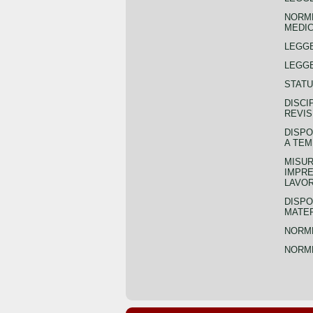
NORME
MEDIC
LEGG
LEGGE
STATU
DISCI
REVIS
DISPO
A TEM
MISUR
IMPRE
LAVOR
DISPO
MATER
NORME
NORME