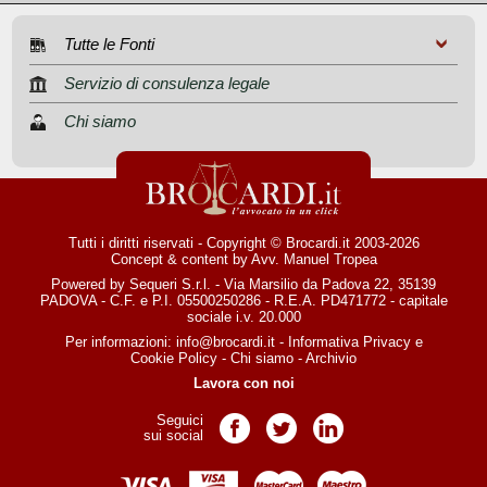
Tutte le Fonti
Servizio di consulenza legale
Chi siamo
Tutti i diritti riservati - Copyright © Brocardi.it 2003-2026
Concept & content by
Avv. Manuel Tropea
Powered by Sequeri S.r.l. - Via Marsilio da Padova 22, 35139
PADOVA - C.F. e P.I. 05500250286 - R.E.A. PD471772 - capitale
sociale i.v. 20.000
Per informazioni:
info@brocardi.it
-
Informativa Privacy
e
Cookie Policy
-
Chi siamo
-
Archivio
Lavora con noi
Seguici
Pagina Facebook
Pagina Twitter
Pagina LinkedIn
sui social