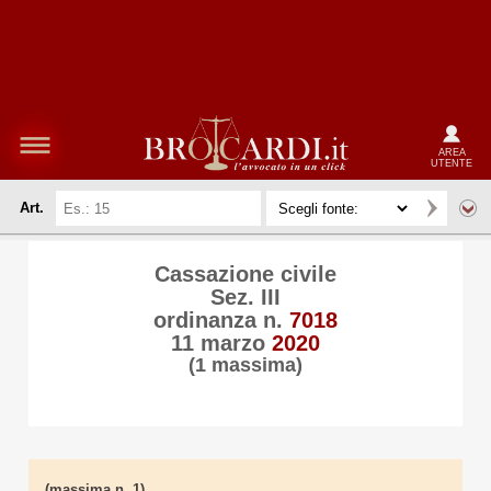
AREA
UTENTE
Art.
Cassazione civile
Sez. III
ordinanza n.
7018
11 marzo
2020
(1 massima)
(massima n. 1)