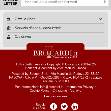
LETTER
Tutte le Fonti
Servizio di consulenza legale
Chi siamo
Tutti i diritti riservati - Copyright © Brocardi.it 2003-2026
Concept & content by
Avv. Manuel Tropea
Powered by Sequeri S.r.l. - Via Marsilio da Padova 22, 35139
PADOVA - C.F. e P.I. 05500250286 - R.E.A. PD471772 - capitale
sociale i.v. 20.000
Per informazioni:
info@brocardi.it
-
Informativa Privacy
e
Cookie Policy
-
Chi siamo
-
Archivio
Lavora con noi
Seguici
Pagina Facebook
Pagina Twitter
Pagina LinkedIn
sui social