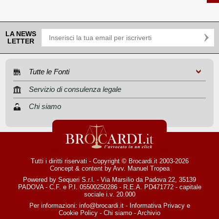
LA NEWS
LETTER
Tutte le Fonti
Servizio di consulenza legale
Chi siamo
Tutti i diritti riservati - Copyright © Brocardi.it 2003-2026
Concept & content by
Avv. Manuel Tropea
Powered by Sequeri S.r.l. - Via Marsilio da Padova 22, 35139
PADOVA - C.F. e P.I. 05500250286 - R.E.A. PD471772 - capitale
sociale i.v. 20.000
Per informazioni:
info@brocardi.it
-
Informativa Privacy
e
Cookie Policy
-
Chi siamo
-
Archivio