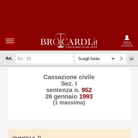
AREA
UTENTE
Art.
Cassazione civile
Sez. I
sentenza n.
952
26 gennaio
1993
(1 massima)
(massima n. 1)