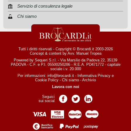
Servizio di consulenza legale
Chi siamo
Tutti i diritti riservati - Copyright © Brocardi.it 2003-2026
Concept & content by
Avv. Manuel Tropea
Powered by Sequeri S.r.l. - Via Marsilio da Padova 22, 35139
PADOVA - C.F. e P.I. 05500250286 - R.E.A. PD471772 - capitale
sociale i.v. 20.000
Per informazioni:
info@brocardi.it
-
Informativa Privacy
e
Cookie Policy
-
Chi siamo
-
Archivio
Lavora con noi
Seguici
Pagina Facebook
Pagina Twitter
Pagina LinkedIn
sui social