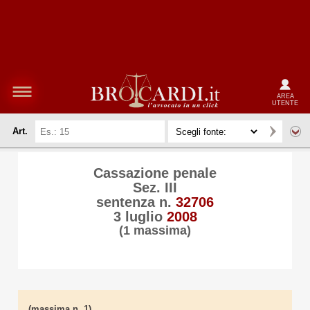
AREA
UTENTE
Art.
Cassazione penale
Sez. III
sentenza n.
32706
3 luglio
2008
(1 massima)
(massima n. 1)