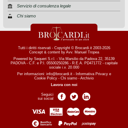
Servizio di consulenza legale
Chi siamo
Tutti i diritti riservati - Copyright © Brocardi.it 2003-2026
Concept & content by
Avv. Manuel Tropea
Powered by Sequeri S.r.l. - Via Marsilio da Padova 22, 35139
PADOVA - C.F. e P.I. 05500250286 - R.E.A. PD471772 - capitale
sociale i.v. 20.000
Per informazioni:
info@brocardi.it
-
Informativa Privacy
e
Cookie Policy
-
Chi siamo
-
Archivio
Lavora con noi
Seguici
Pagina Facebook
Pagina Twitter
Pagina LinkedIn
sui social