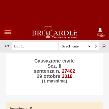
AREA
UTENTE
Art.
Cassazione civile
Sez. II
sentenza n.
27402
29 ottobre
2018
(1 massima)
(massima n. 1)