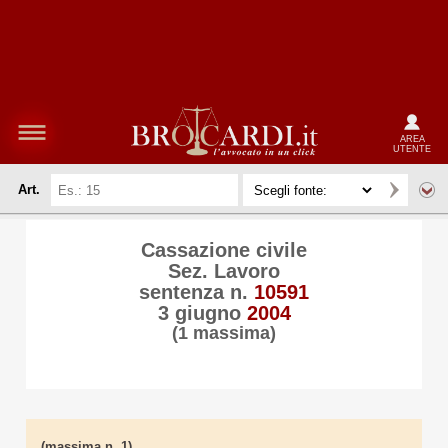
AREA
UTENTE
Art.
Cassazione civile
Sez. Lavoro
sentenza n.
10591
3 giugno
2004
(1 massima)
(massima n. 1)