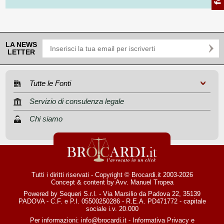
LA NEWS
LETTER
Tutte le Fonti
Servizio di consulenza legale
Chi siamo
Tutti i diritti riservati - Copyright © Brocardi.it 2003-2026
Concept & content by
Avv. Manuel Tropea
Powered by Sequeri S.r.l. - Via Marsilio da Padova 22, 35139
PADOVA - C.F. e P.I. 05500250286 - R.E.A. PD471772 - capitale
sociale i.v. 20.000
Per informazioni:
info@brocardi.it
-
Informativa Privacy
e