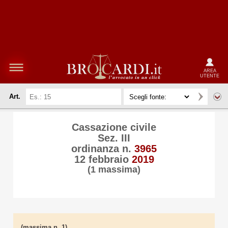
AREA
UTENTE
Art.
Cassazione civile
Sez. III
ordinanza n.
3965
12 febbraio
2019
(1 massima)
(massima n. 1)