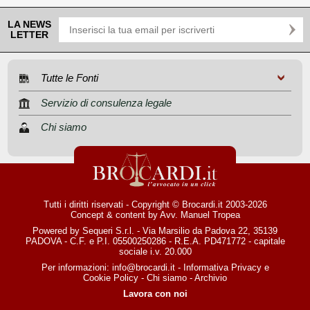
LA NEWS
LETTER
Tutte le Fonti
Servizio di consulenza legale
Chi siamo
Tutti i diritti riservati - Copyright © Brocardi.it 2003-2026
Concept & content by
Avv. Manuel Tropea
Powered by Sequeri S.r.l. - Via Marsilio da Padova 22, 35139
PADOVA - C.F. e P.I. 05500250286 - R.E.A. PD471772 - capitale
sociale i.v. 20.000
Per informazioni:
info@brocardi.it
-
Informativa Privacy
e
Cookie Policy
-
Chi siamo
-
Archivio
Lavora con noi