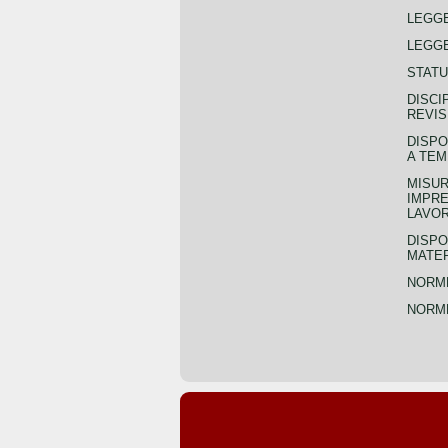
LEGG
LEGGE
STATU
DISCI
REVIS
DISPO
A TEM
MISUR
IMPRE
LAVOR
DISPO
MATER
NORME
NORME