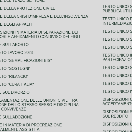
E DEL TERZO SETTORE
TESTO UNICO 
E DELLA PROTEZIONE CIVILE
PUBBLICA UTIL
E DELLA CRISI D'IMPRESA E DELL'INSOLVENZA
TESTO UNICO D
INTERMEDIAZIO
E DEGLI APPALTI
TESTO UNICO 
SIZIONI IN MATERIA DI SEPARAZIONE DEI
ORI E AFFIDAMENTO CONDIVISO DEI FIGLI
TESTO UNICO 
 SULL'ABORTO
TESTO UNICO S
TO LAVORO 2023
TESTO UNICO I
PARTECIPAZIO
TO "SEMPLIFICAZIONI BIS"
TESTO UNICO 
TO "SOSTEGNI"
TESTO UNICO D
TO "RILANCIO"
TESTO UNICO D
TO "CURA ITALIA"
TESTO UNICO I
 SUL DIVORZIO
DISPOSIZIONI 
AMENTAZIONE DELLE UNIONI CIVILI TRA
ACCERTAMENTO
NE DELLO STESSO SESSO E DISCIPLINA
 CONVIVENZE
DISPOSIZIONI 
SUL REDDITO
 SULL'ADOZIONE
DISPOSIZIONI 
 IN MATERIA DI PROCREAZIONE
ALMENTE ASSISTITA