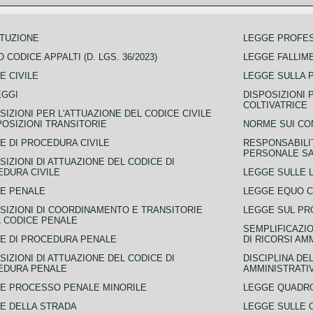
TUZIONE
LEGGE PROFE
 CODICE APPALTI (D. LGS. 36/2023)
LEGGE FALLIM
E CIVILE
LEGGE SULLA 
EGGI
DISPOSIZIONI 
COLTIVATRICE
SIZIONI PER L'ATTUAZIONE DEL CODICE CIVILE
POSIZIONI TRANSITORIE
NORME SUI CO
E DI PROCEDURA CIVILE
RESPONSABILI
PERSONALE SA
SIZIONI DI ATTUAZIONE DEL CODICE DI
DURA CIVILE
LEGGE SULLE L
E PENALE
LEGGE EQUO 
SIZIONI DI COORDINAMENTO E TRANSITORIE
LEGGE SUL PR
L CODICE PENALE
SEMPLIFICAZIO
E DI PROCEDURA PENALE
DI RICORSI AM
SIZIONI DI ATTUAZIONE DEL CODICE DI
DISCIPLINA DE
EDURA PENALE
AMMINISTRATI
E PROCESSO PENALE MINORILE
LEGGE QUADRO
E DELLA STRADA
LEGGE SULLE 