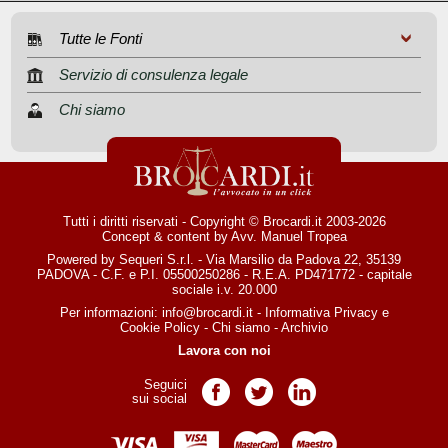
Tutte le Fonti
Servizio di consulenza legale
Chi siamo
Tutti i diritti riservati - Copyright © Brocardi.it 2003-2026
Concept & content by
Avv. Manuel Tropea
Powered by Sequeri S.r.l. - Via Marsilio da Padova 22, 35139
PADOVA - C.F. e P.I. 05500250286 - R.E.A. PD471772 - capitale
sociale i.v. 20.000
Per informazioni:
info@brocardi.it
-
Informativa Privacy
e
Cookie Policy
-
Chi siamo
-
Archivio
Lavora con noi
Seguici
Pagina Facebook
Pagina Twitter
Pagina LinkedIn
sui social