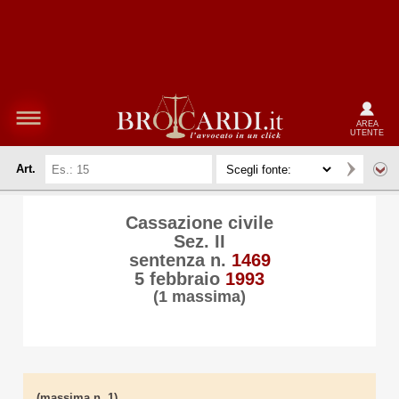
AREA
UTENTE
Art.
Cassazione civile
Sez. II
sentenza n.
1469
5 febbraio
1993
(1 massima)
(massima n. 1)