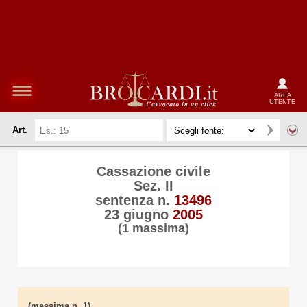
AREA
UTENTE
Art.
Cassazione civile
Sez. II
sentenza n.
13496
23 giugno
2005
(1 massima)
(massima n. 1)