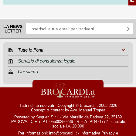
LA NEWS
LETTER
Tutte le Fonti
Servizio di consulenza legale
Chi siamo
Tutti i diritti riservati - Copyright © Brocardi.it 2003-2026
Concept & content by
Avv. Manuel Tropea
Powered by Sequeri S.r.l. - Via Marsilio da Padova 22, 35139
PADOVA - C.F. e P.I. 05500250286 - R.E.A. PD471772 - capitale
sociale i.v. 20.000
Per informazioni:
info@brocardi.it
-
Informativa Privacy
e