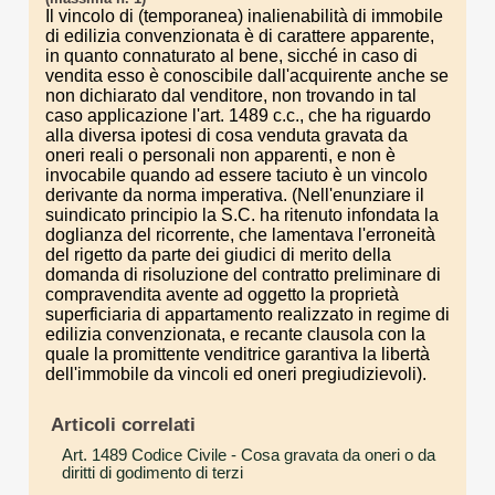
Il vincolo di (temporanea) inalienabilità di immobile
di edilizia convenzionata è di carattere apparente,
in quanto connaturato al bene, sicché in caso di
vendita esso è conoscibile dall'acquirente anche se
non dichiarato dal venditore, non trovando in tal
caso applicazione l'art. 1489 c.c., che ha riguardo
alla diversa ipotesi di cosa venduta gravata da
oneri reali o personali non apparenti, e non è
invocabile quando ad essere taciuto è un vincolo
derivante da norma imperativa. (Nell'enunziare il
suindicato principio la S.C. ha ritenuto infondata la
doglianza del ricorrente, che lamentava l'erroneità
del rigetto da parte dei giudici di merito della
domanda di risoluzione del contratto preliminare di
compravendita avente ad oggetto la proprietà
superficiaria di appartamento realizzato in regime di
edilizia convenzionata, e recante clausola con la
quale la promittente venditrice garantiva la libertà
dell'immobile da vincoli ed oneri pregiudizievoli).
Articoli correlati
Art. 1489 Codice Civile
- Cosa gravata da oneri o da
diritti di godimento di terzi