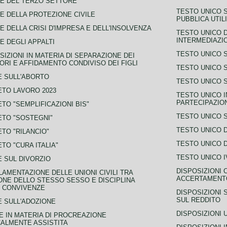
E DEL TERZO SETTORE
TESTO UNICO 
E DELLA PROTEZIONE CIVILE
PUBBLICA UTIL
E DELLA CRISI D'IMPRESA E DELL'INSOLVENZA
TESTO UNICO D
INTERMEDIAZIO
E DEGLI APPALTI
TESTO UNICO 
SIZIONI IN MATERIA DI SEPARAZIONE DEI
ORI E AFFIDAMENTO CONDIVISO DEI FIGLI
TESTO UNICO 
 SULL'ABORTO
TESTO UNICO S
TO LAVORO 2023
TESTO UNICO I
PARTECIPAZIO
TO "SEMPLIFICAZIONI BIS"
TESTO UNICO 
TO "SOSTEGNI"
TESTO UNICO D
TO "RILANCIO"
TESTO UNICO D
TO "CURA ITALIA"
TESTO UNICO I
 SUL DIVORZIO
DISPOSIZIONI 
AMENTAZIONE DELLE UNIONI CIVILI TRA
ACCERTAMENTO
NE DELLO STESSO SESSO E DISCIPLINA
 CONVIVENZE
DISPOSIZIONI 
SUL REDDITO
 SULL'ADOZIONE
DISPOSIZIONI 
 IN MATERIA DI PROCREAZIONE
ALMENTE ASSISTITA