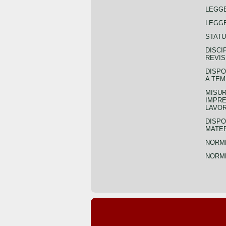
LEGG
LEGGE
STATU
DISCI
REVIS
DISPO
A TEM
MISUR
IMPRE
LAVOR
DISPO
MATER
NORME
NORME