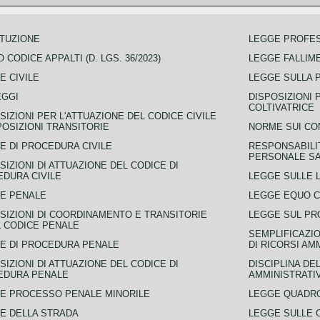
TUZIONE
LEGGE PROFE
 CODICE APPALTI (D. LGS. 36/2023)
LEGGE FALLIM
E CIVILE
LEGGE SULLA 
EGGI
DISPOSIZIONI 
COLTIVATRICE
SIZIONI PER L'ATTUAZIONE DEL CODICE CIVILE
POSIZIONI TRANSITORIE
NORME SUI CO
E DI PROCEDURA CIVILE
RESPONSABILI
PERSONALE SA
SIZIONI DI ATTUAZIONE DEL CODICE DI
DURA CIVILE
LEGGE SULLE L
E PENALE
LEGGE EQUO 
SIZIONI DI COORDINAMENTO E TRANSITORIE
LEGGE SUL PR
L CODICE PENALE
SEMPLIFICAZIO
E DI PROCEDURA PENALE
DI RICORSI AM
SIZIONI DI ATTUAZIONE DEL CODICE DI
DISCIPLINA DE
EDURA PENALE
AMMINISTRATI
E PROCESSO PENALE MINORILE
LEGGE QUADRO
E DELLA STRADA
LEGGE SULLE 