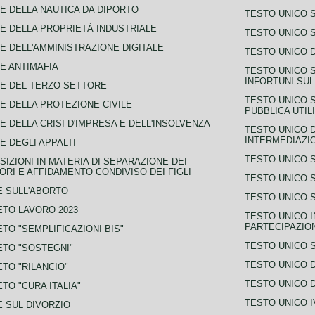
E DELLA NAUTICA DA DIPORTO
TESTO UNICO 
E DELLA PROPRIETÀ INDUSTRIALE
TESTO UNICO 
E DELL'AMMINISTRAZIONE DIGITALE
TESTO UNICO D
E ANTIMAFIA
TESTO UNICO 
INFORTUNI SU
E DEL TERZO SETTORE
TESTO UNICO 
E DELLA PROTEZIONE CIVILE
PUBBLICA UTIL
E DELLA CRISI D'IMPRESA E DELL'INSOLVENZA
TESTO UNICO D
INTERMEDIAZIO
E DEGLI APPALTI
TESTO UNICO 
SIZIONI IN MATERIA DI SEPARAZIONE DEI
ORI E AFFIDAMENTO CONDIVISO DEI FIGLI
TESTO UNICO 
 SULL'ABORTO
TESTO UNICO S
TO LAVORO 2023
TESTO UNICO I
PARTECIPAZIO
TO "SEMPLIFICAZIONI BIS"
TESTO UNICO 
TO "SOSTEGNI"
TESTO UNICO D
TO "RILANCIO"
TESTO UNICO D
TO "CURA ITALIA"
TESTO UNICO I
 SUL DIVORZIO