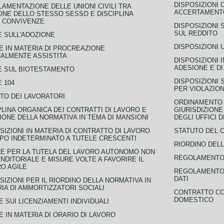
DISPOSIZIONI 
AMENTAZIONE DELLE UNIONI CIVILI TRA
ACCERTAMENTO
NE DELLO STESSO SESSO E DISCIPLINA
 CONVIVENZE
DISPOSIZIONI 
SUL REDDITO
 SULL'ADOZIONE
DISPOSIZIONI 
 IN MATERIA DI PROCREAZIONE
ALMENTE ASSISTITA
DISPOSIZIONI 
ADESIONE E DI
E SUL BIOTESTAMENTO
DISPOSIZIONI 
 104
PER VIOLAZION
TO DEI LAVORATORI
ORDINAMENTO D
PLINA ORGANICA DEI CONTRATTI DI LAVORO E
GIURISDIZIONE
IONE DELLA NORMATIVA IN TEMA DI MANSIONI
DEGLI UFFICI 
SIZIONI IN MATERIA DI CONTRATTO DI LAVORO
STATUTO DEL 
PO INDETERMINATO A TUTELE CRESCENTI
RIORDINO DELL
E PER LA TUTELA DEL LAVORO AUTONOMO NON
REGOLAMENTO 
NDITORIALE E MISURE VOLTE A FAVORIRE IL
O AGILE
REGOLAMENTO 
DATI
SIZIONI PER IL RIORDINO DELLA NORMATIVA IN
IA DI AMMORTIZZATORI SOCIALI
CONTRATTO CO
DOMESTICO
 SUI LICENZIAMENTI INDIVIDUALI
 IN MATERIA DI ORARIO DI LAVORO