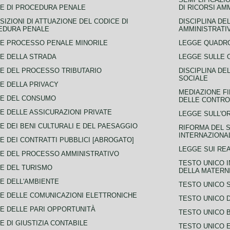
E DI PROCEDURA PENALE
DI RICORSI AM
SIZIONI DI ATTUAZIONE DEL CODICE DI
DISCIPLINA DE
EDURA PENALE
AMMINISTRATI
E PROCESSO PENALE MINORILE
LEGGE QUADRO
E DELLA STRADA
LEGGE SULLE 
E DEL PROCESSO TRIBUTARIO
DISCIPLINA DE
SOCIALE
E DELLA PRIVACY
MEDIAZIONE FI
CE DEL CONSUMO
DELLE CONTROV
E DELLE ASSICURAZIONI PRIVATE
LEGGE SULL'O
E DEI BENI CULTURALI E DEL PAESAGGIO
RIFORMA DEL S
INTERNAZIONA
E DEI CONTRATTI PUBBLICI [ABROGATO]
LEGGE SUI REA
E DEL PROCESSO AMMINISTRATIVO
TESTO UNICO I
E DEL TURISMO
DELLA MATERNI
E DELL'AMBIENTE
TESTO UNICO 
E DELLE COMUNICAZIONI ELETTRONICHE
TESTO UNICO D
E DELLE PARI OPPORTUNITÀ
TESTO UNICO 
E DI GIUSTIZIA CONTABILE
TESTO UNICO E