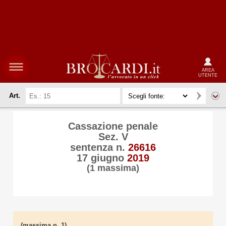
AREA
UTENTE
Art.
Cassazione penale
Sez. V
sentenza n.
26616
17 giugno
2019
(1 massima)
(massima n. 1)