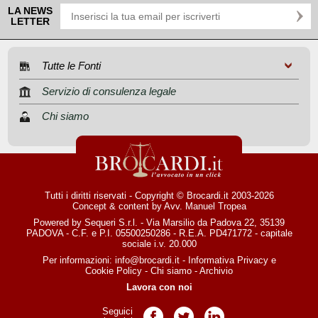
LA NEWS
LETTER
Tutte le Fonti
Servizio di consulenza legale
Chi siamo
Tutti i diritti riservati - Copyright © Brocardi.it 2003-2026
Concept & content by
Avv. Manuel Tropea
Powered by Sequeri S.r.l. - Via Marsilio da Padova 22, 35139
PADOVA - C.F. e P.I. 05500250286 - R.E.A. PD471772 - capitale
sociale i.v. 20.000
Per informazioni:
info@brocardi.it
-
Informativa Privacy
e
Cookie Policy
-
Chi siamo
-
Archivio
Lavora con noi
Seguici
Pagina Facebook
Pagina Twitter
Pagina LinkedIn