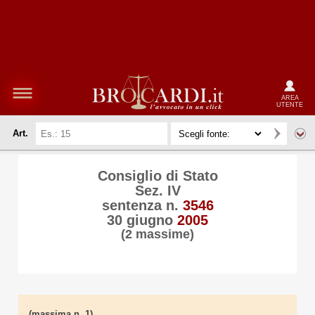
AREA
UTENTE
Art.
Consiglio di Stato
Sez. IV
sentenza n.
3546
30 giugno
2005
(2 massime)
(massima n. 1)