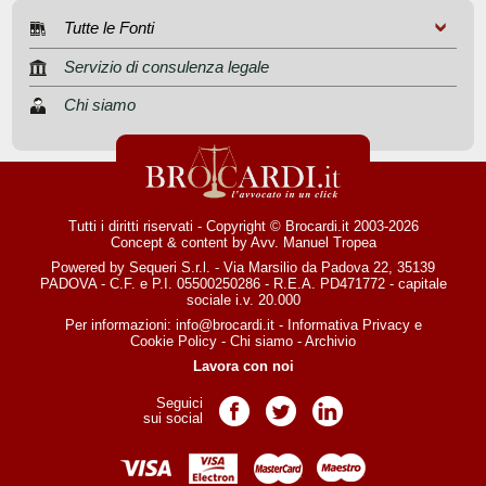
Tutte le Fonti
Servizio di consulenza legale
Chi siamo
Tutti i diritti riservati - Copyright © Brocardi.it 2003-2026
Concept & content by
Avv. Manuel Tropea
Powered by Sequeri S.r.l. - Via Marsilio da Padova 22, 35139
PADOVA - C.F. e P.I. 05500250286 - R.E.A. PD471772 - capitale
sociale i.v. 20.000
Per informazioni:
info@brocardi.it
-
Informativa Privacy
e
Cookie Policy
-
Chi siamo
-
Archivio
Lavora con noi
Seguici
Pagina Facebook
Pagina Twitter
Pagina LinkedIn
sui social