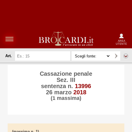
AREA
UTENTE
Art.
Cassazione penale
Sez. III
sentenza n.
13996
26 marzo
2018
(1 massima)
(massima n. 1)