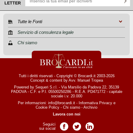
LETTER
Tutte le Fonti
Servizio di consulenza legale
Chi siamo
Tutti i diritti riservati - Copyright © Brocardi.it 2003-2026
Concept & content by
Avv. Manuel Tropea
Powered by Sequeri S.r.l. - Via Marsilio da Padova 22, 35139
PADOVA - C.F. e P.I. 05500250286 - R.E.A. PD471772 - capitale
sociale i.v. 20.000
Per informazioni:
info@brocardi.it
-
Informativa Privacy
e
Cookie Policy
-
Chi siamo
-
Archivio
Lavora con noi
Seguici
Pagina Facebook
Pagina Twitter
Pagina LinkedIn
sui social