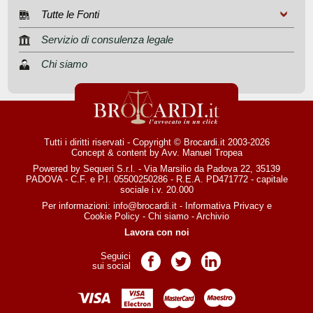
Tutte le Fonti
Servizio di consulenza legale
Chi siamo
Tutti i diritti riservati - Copyright © Brocardi.it 2003-2026
Concept & content by
Avv. Manuel Tropea
Powered by Sequeri S.r.l. - Via Marsilio da Padova 22, 35139
PADOVA - C.F. e P.I. 05500250286 - R.E.A. PD471772 - capitale
sociale i.v. 20.000
Per informazioni:
info@brocardi.it
-
Informativa Privacy
e
Cookie Policy
-
Chi siamo
-
Archivio
Lavora con noi
Seguici
Pagina Facebook
Pagina Twitter
Pagina LinkedIn
sui social