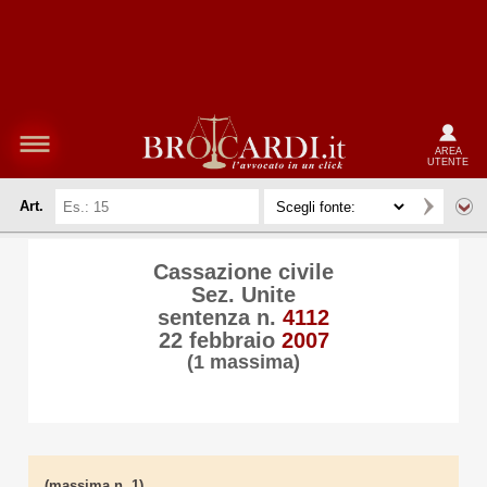
AREA
UTENTE
Art.
Cassazione civile
Sez. Unite
sentenza n.
4112
22 febbraio
2007
(1 massima)
(massima n. 1)