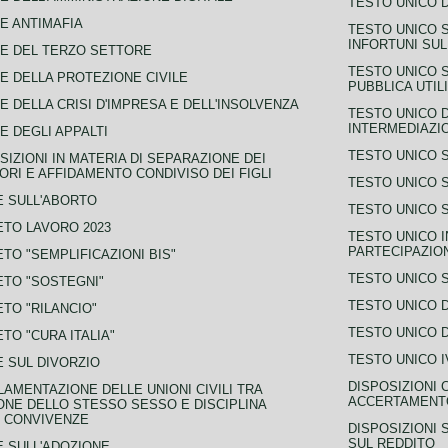
TESTO UNICO D
E ANTIMAFIA
TESTO UNICO 
INFORTUNI SU
E DEL TERZO SETTORE
TESTO UNICO 
E DELLA PROTEZIONE CIVILE
PUBBLICA UTIL
E DELLA CRISI D'IMPRESA E DELL'INSOLVENZA
TESTO UNICO D
INTERMEDIAZIO
E DEGLI APPALTI
TESTO UNICO 
SIZIONI IN MATERIA DI SEPARAZIONE DEI
ORI E AFFIDAMENTO CONDIVISO DEI FIGLI
TESTO UNICO 
 SULL'ABORTO
TESTO UNICO S
TO LAVORO 2023
TESTO UNICO I
PARTECIPAZIO
TO "SEMPLIFICAZIONI BIS"
TESTO UNICO 
TO "SOSTEGNI"
TESTO UNICO D
TO "RILANCIO"
TESTO UNICO D
TO "CURA ITALIA"
TESTO UNICO I
 SUL DIVORZIO
DISPOSIZIONI 
AMENTAZIONE DELLE UNIONI CIVILI TRA
ACCERTAMENTO
NE DELLO STESSO SESSO E DISCIPLINA
 CONVIVENZE
DISPOSIZIONI 
SUL REDDITO
 SULL'ADOZIONE