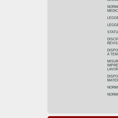
NORME
MEDIC
LEGG
LEGGE
STATU
DISCI
REVIS
DISPO
A TEM
MISUR
IMPRE
LAVOR
DISPO
MATER
NORME
NORME