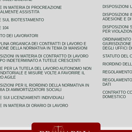
DISPOSIZIONI 
 IN MATERIA DI PROCREAZIONE
ALMENTE ASSISTITA
DISPOSIZIONI 
ADESIONE E DI
E SUL BIOTESTAMENTO
DISPOSIZIONI 
 104
PER VIOLAZION
TO DEI LAVORATORI
ORDINAMENTO D
PLINA ORGANICA DEI CONTRATTI DI LAVORO E
GIURISDIZIONE
IONE DELLA NORMATIVA IN TEMA DI MANSIONI
DEGLI UFFICI 
SIZIONI IN MATERIA DI CONTRATTO DI LAVORO
STATUTO DEL 
PO INDETERMINATO A TUTELE CRESCENTI
RIORDINO DELL
E PER LA TUTELA DEL LAVORO AUTONOMO NON
REGOLAMENTO 
NDITORIALE E MISURE VOLTE A FAVORIRE IL
O AGILE
REGOLAMENTO 
DATI
SIZIONI PER IL RIORDINO DELLA NORMATIVA IN
IA DI AMMORTIZZATORI SOCIALI
CONTRATTO CO
DOMESTICO
 SUI LICENZIAMENTI INDIVIDUALI
 IN MATERIA DI ORARIO DI LAVORO