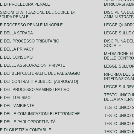
E DI PROCEDURA PENALE
DI RICORSI AM
SIZIONI DI ATTUAZIONE DEL CODICE DI
DISCIPLINA DE
EDURA PENALE
AMMINISTRATI
E PROCESSO PENALE MINORILE
LEGGE QUADRO
E DELLA STRADA
LEGGE SULLE 
E DEL PROCESSO TRIBUTARIO
DISCIPLINA DE
SOCIALE
E DELLA PRIVACY
MEDIAZIONE FI
CE DEL CONSUMO
DELLE CONTROV
E DELLE ASSICURAZIONI PRIVATE
LEGGE SULL'O
E DEI BENI CULTURALI E DEL PAESAGGIO
RIFORMA DEL S
INTERNAZIONA
E DEI CONTRATTI PUBBLICI [ABROGATO]
LEGGE SUI REA
E DEL PROCESSO AMMINISTRATIVO
TESTO UNICO I
E DEL TURISMO
DELLA MATERNI
E DELL'AMBIENTE
TESTO UNICO 
E DELLE COMUNICAZIONI ELETTRONICHE
TESTO UNICO D
E DELLE PARI OPPORTUNITÀ
TESTO UNICO 
E DI GIUSTIZIA CONTABILE
TESTO UNICO E