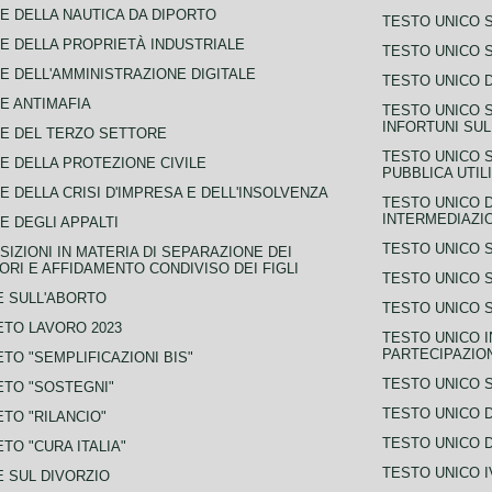
E DELLA NAUTICA DA DIPORTO
TESTO UNICO 
E DELLA PROPRIETÀ INDUSTRIALE
TESTO UNICO 
E DELL'AMMINISTRAZIONE DIGITALE
TESTO UNICO D
E ANTIMAFIA
TESTO UNICO 
INFORTUNI SU
E DEL TERZO SETTORE
TESTO UNICO 
E DELLA PROTEZIONE CIVILE
PUBBLICA UTIL
E DELLA CRISI D'IMPRESA E DELL'INSOLVENZA
TESTO UNICO D
INTERMEDIAZIO
E DEGLI APPALTI
TESTO UNICO 
SIZIONI IN MATERIA DI SEPARAZIONE DEI
ORI E AFFIDAMENTO CONDIVISO DEI FIGLI
TESTO UNICO 
 SULL'ABORTO
TESTO UNICO S
TO LAVORO 2023
TESTO UNICO I
PARTECIPAZIO
TO "SEMPLIFICAZIONI BIS"
TESTO UNICO 
TO "SOSTEGNI"
TESTO UNICO D
TO "RILANCIO"
TESTO UNICO D
TO "CURA ITALIA"
TESTO UNICO I
 SUL DIVORZIO