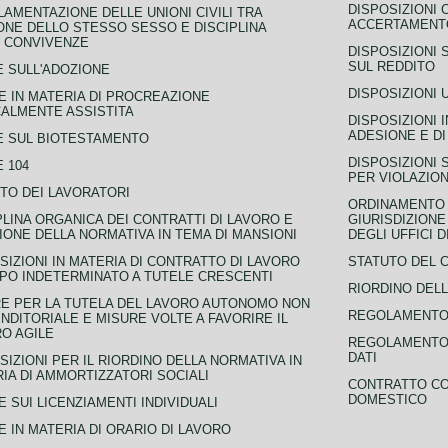
DISPOSIZIONI 
AMENTAZIONE DELLE UNIONI CIVILI TRA
ACCERTAMENTO
NE DELLO STESSO SESSO E DISCIPLINA
 CONVIVENZE
DISPOSIZIONI 
SUL REDDITO
 SULL'ADOZIONE
DISPOSIZIONI 
 IN MATERIA DI PROCREAZIONE
ALMENTE ASSISTITA
DISPOSIZIONI 
ADESIONE E DI
E SUL BIOTESTAMENTO
DISPOSIZIONI 
 104
PER VIOLAZION
TO DEI LAVORATORI
ORDINAMENTO D
PLINA ORGANICA DEI CONTRATTI DI LAVORO E
GIURISDIZIONE
IONE DELLA NORMATIVA IN TEMA DI MANSIONI
DEGLI UFFICI 
SIZIONI IN MATERIA DI CONTRATTO DI LAVORO
STATUTO DEL 
PO INDETERMINATO A TUTELE CRESCENTI
RIORDINO DELL
E PER LA TUTELA DEL LAVORO AUTONOMO NON
REGOLAMENTO 
NDITORIALE E MISURE VOLTE A FAVORIRE IL
O AGILE
REGOLAMENTO 
DATI
SIZIONI PER IL RIORDINO DELLA NORMATIVA IN
IA DI AMMORTIZZATORI SOCIALI
CONTRATTO CO
DOMESTICO
 SUI LICENZIAMENTI INDIVIDUALI
 IN MATERIA DI ORARIO DI LAVORO