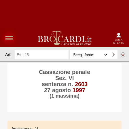
AREA
UTENTE
Art.
Cassazione penale
Sez. VI
sentenza n.
2603
27 agosto
1997
(1 massima)
(massima n. 1)