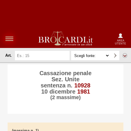
AREA
UTENTE
Art.
Cassazione penale
Sez. Unite
sentenza n.
10928
10 dicembre
1981
(2 massime)
(massima n. 1)