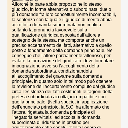
Allorché la parte abbia proposto nello stesso
giudizio, in forma alternativa o subordinata, due o
più domande fra loro concettualmente incompatibili,
la sentenza con la quale il giudice di merito abbia
accolto la domanda subordinata non implica
soltanto la pronuncia favorevole sulla
qualificazione giuridica esposta dall'attore a
sostegno della stessa, ma comporta anche un
preciso accertamento dei fatti, alternativo a quello
posto a fondamento della domanda principale. Ne
consegue che l'attore parzialmente vittorioso, per
evitare la formazione del giudicato, deve formulare
impugnazione avverso l'accoglimento della
domanda subordinata, condizionandola
all'accoglimento del gravame sulla domanda
principale, in quanto solo in tal modo può ottenere
la revisione dell'accertamento compiuto dal giudice
circa l'esistenza dei fatti costituenti le ragioni della
pretesa subordinata accolta, incompatibile con
quella principale. (Nella specie, in applicazione
dell'enunciato principio, la S.C. ha affermato che
l'attore, rigettata la domanda principale di
"negatoria servitutis" ed accolta la domanda
subordinata di riduzione in pristino per
aggravamento della servitù, aveva l'onere di