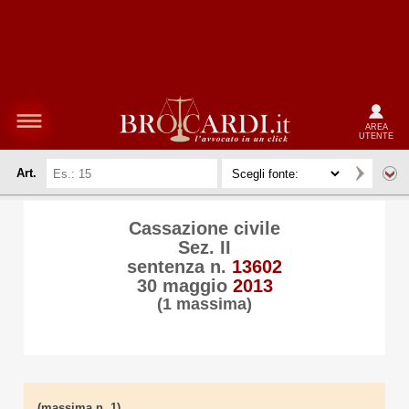
AREA
UTENTE
Art.
Cassazione civile
Sez. II
sentenza n.
13602
30 maggio
2013
(1 massima)
(massima n. 1)