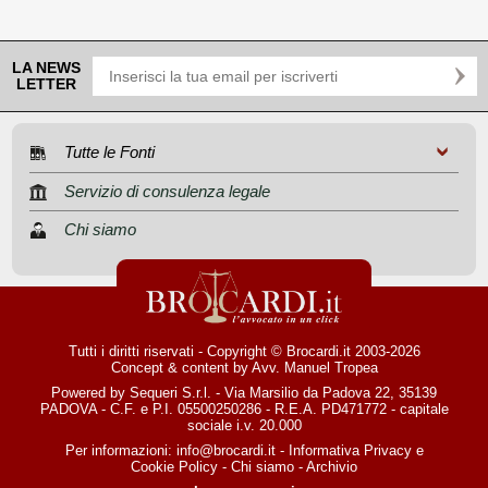
LA NEWS
LETTER
Tutte le Fonti
Servizio di consulenza legale
Chi siamo
Tutti i diritti riservati - Copyright © Brocardi.it 2003-2026
Concept & content by
Avv. Manuel Tropea
Powered by Sequeri S.r.l. - Via Marsilio da Padova 22, 35139
PADOVA - C.F. e P.I. 05500250286 - R.E.A. PD471772 - capitale
sociale i.v. 20.000
Per informazioni:
info@brocardi.it
-
Informativa Privacy
e
Cookie Policy
-
Chi siamo
-
Archivio