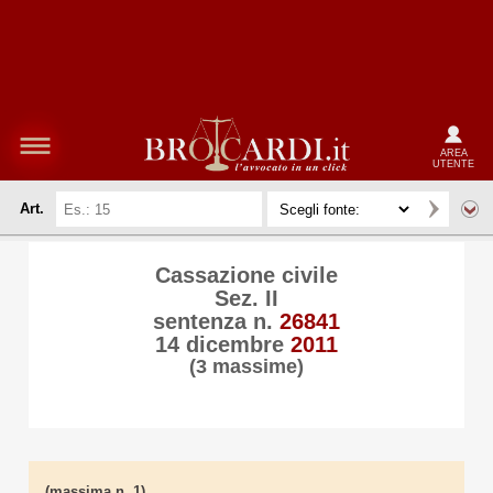
AREA
UTENTE
Art.
Cassazione civile
Sez. II
sentenza n.
26841
14 dicembre
2011
(3 massime)
(massima n. 1)