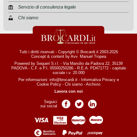
Servizio di consulenza legale
Chi siamo
Tutti i diritti riservati - Copyright © Brocardi.it 2003-2026
Concept & content by
Avv. Manuel Tropea
Powered by Sequeri S.r.l. - Via Marsilio da Padova 22, 35139
PADOVA - C.F. e P.I. 05500250286 - R.E.A. PD471772 - capitale
sociale i.v. 20.000
Per informazioni:
info@brocardi.it
-
Informativa Privacy
e
Cookie Policy
-
Chi siamo
-
Archivio
Lavora con noi
Seguici
Pagina Facebook
Pagina Twitter
Pagina LinkedIn
sui social