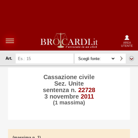
AREA
UTENTE
Art.
Cassazione civile
Sez. Unite
sentenza n.
22728
3 novembre
2011
(1 massima)
(massima n. 1)