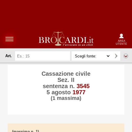
AREA
UTENTE
Art.
Cassazione civile
Sez. II
sentenza n.
3545
5 agosto
1977
(1 massima)
(massima n. 1)