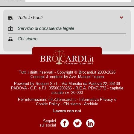
Tutte le Fonti
Servizio di consulenza legale
Chi siamo
Tutti i diritti riservati - Copyright © Brocardi.it 2003-2026
Concept & content by
Avv. Manuel Tropea
Powered by Sequeri S.r.l. - Via Marsilio da Padova 22, 35139
PADOVA - C.F. e P.I. 05500250286 - R.E.A. PD471772 - capitale
sociale i.v. 20.000
Per informazioni:
info@brocardi.it
-
Informativa Privacy
e
Cookie Policy
-
Chi siamo
-
Archivio
Lavora con noi
Seguici
Pagina Facebook
Pagina Twitter
Pagina LinkedIn
sui social