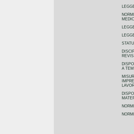
LEGGE
NORME
MEDIC
LEGG
LEGGE
STATU
DISCI
REVIS
DISPO
A TEM
MISUR
IMPRE
LAVOR
DISPO
MATER
NORME
NORME