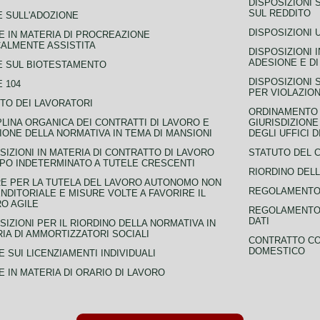
DISPOSIZIONI 
SUL REDDITO
 SULL'ADOZIONE
DISPOSIZIONI 
 IN MATERIA DI PROCREAZIONE
ALMENTE ASSISTITA
DISPOSIZIONI 
ADESIONE E DI
E SUL BIOTESTAMENTO
DISPOSIZIONI 
 104
PER VIOLAZION
TO DEI LAVORATORI
ORDINAMENTO D
PLINA ORGANICA DEI CONTRATTI DI LAVORO E
GIURISDIZIONE
IONE DELLA NORMATIVA IN TEMA DI MANSIONI
DEGLI UFFICI 
SIZIONI IN MATERIA DI CONTRATTO DI LAVORO
STATUTO DEL 
PO INDETERMINATO A TUTELE CRESCENTI
RIORDINO DELL
E PER LA TUTELA DEL LAVORO AUTONOMO NON
REGOLAMENTO 
NDITORIALE E MISURE VOLTE A FAVORIRE IL
O AGILE
REGOLAMENTO 
DATI
SIZIONI PER IL RIORDINO DELLA NORMATIVA IN
IA DI AMMORTIZZATORI SOCIALI
CONTRATTO CO
DOMESTICO
 SUI LICENZIAMENTI INDIVIDUALI
 IN MATERIA DI ORARIO DI LAVORO