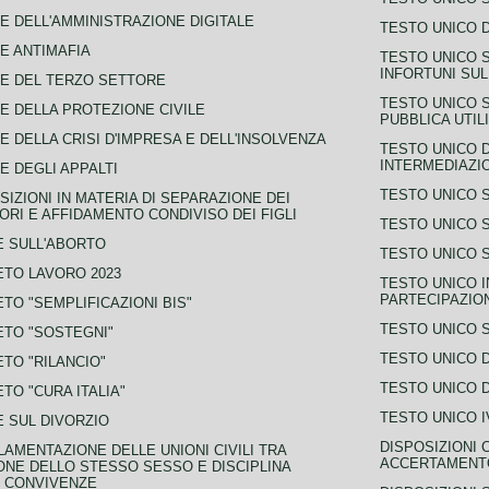
E DELL'AMMINISTRAZIONE DIGITALE
TESTO UNICO D
E ANTIMAFIA
TESTO UNICO 
INFORTUNI SU
E DEL TERZO SETTORE
TESTO UNICO 
E DELLA PROTEZIONE CIVILE
PUBBLICA UTIL
E DELLA CRISI D'IMPRESA E DELL'INSOLVENZA
TESTO UNICO D
INTERMEDIAZIO
E DEGLI APPALTI
TESTO UNICO 
SIZIONI IN MATERIA DI SEPARAZIONE DEI
ORI E AFFIDAMENTO CONDIVISO DEI FIGLI
TESTO UNICO 
 SULL'ABORTO
TESTO UNICO S
TO LAVORO 2023
TESTO UNICO I
PARTECIPAZIO
TO "SEMPLIFICAZIONI BIS"
TESTO UNICO 
TO "SOSTEGNI"
TESTO UNICO D
TO "RILANCIO"
TESTO UNICO D
TO "CURA ITALIA"
TESTO UNICO I
 SUL DIVORZIO
DISPOSIZIONI 
AMENTAZIONE DELLE UNIONI CIVILI TRA
ACCERTAMENTO
NE DELLO STESSO SESSO E DISCIPLINA
 CONVIVENZE