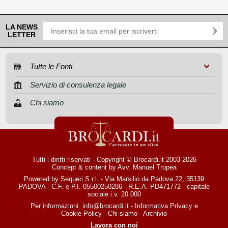
LA NEWS
LETTER
Tutte le Fonti
Servizio di consulenza legale
Chi siamo
Tutti i diritti riservati - Copyright © Brocardi.it 2003-2026
Concept & content by
Avv. Manuel Tropea
Powered by Sequeri S.r.l. - Via Marsilio da Padova 22, 35139
PADOVA - C.F. e P.I. 05500250286 - R.E.A. PD471772 - capitale
sociale i.v. 20.000
Per informazioni:
info@brocardi.it
-
Informativa Privacy
e
Cookie Policy
-
Chi siamo
-
Archivio
Lavora con noi