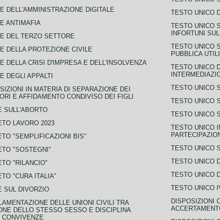
E DELL'AMMINISTRAZIONE DIGITALE
TESTO UNICO D
E ANTIMAFIA
TESTO UNICO 
INFORTUNI SU
E DEL TERZO SETTORE
TESTO UNICO 
E DELLA PROTEZIONE CIVILE
PUBBLICA UTIL
E DELLA CRISI D'IMPRESA E DELL'INSOLVENZA
TESTO UNICO D
INTERMEDIAZIO
E DEGLI APPALTI
TESTO UNICO 
SIZIONI IN MATERIA DI SEPARAZIONE DEI
ORI E AFFIDAMENTO CONDIVISO DEI FIGLI
TESTO UNICO 
 SULL'ABORTO
TESTO UNICO S
TO LAVORO 2023
TESTO UNICO I
PARTECIPAZIO
TO "SEMPLIFICAZIONI BIS"
TESTO UNICO 
TO "SOSTEGNI"
TESTO UNICO D
TO "RILANCIO"
TESTO UNICO D
TO "CURA ITALIA"
TESTO UNICO I
 SUL DIVORZIO
DISPOSIZIONI 
AMENTAZIONE DELLE UNIONI CIVILI TRA
ACCERTAMENTO
NE DELLO STESSO SESSO E DISCIPLINA
 CONVIVENZE