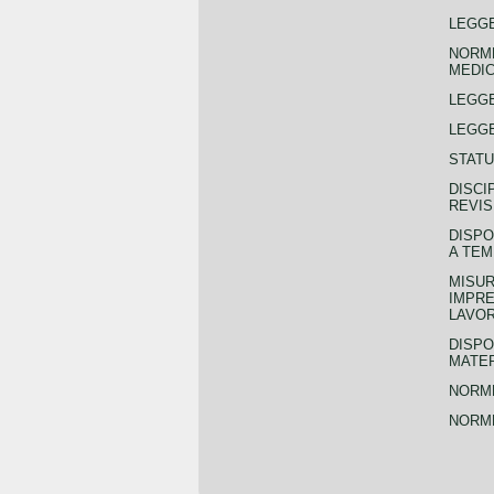
LEGGE
NORME
MEDIC
LEGG
LEGGE
STATU
DISCI
REVIS
DISPO
A TEM
MISUR
IMPRE
LAVOR
DISPO
MATER
NORME
NORME