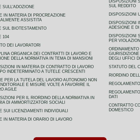
DISPOSIZIONI 
SUL REDDITO
 SULL'ADOZIONE
DISPOSIZIONI 
 IN MATERIA DI PROCREAZIONE
ALMENTE ASSISTITA
DISPOSIZIONI 
ADESIONE E DI
E SUL BIOTESTAMENTO
DISPOSIZIONI 
 104
PER VIOLAZION
TO DEI LAVORATORI
ORDINAMENTO D
PLINA ORGANICA DEI CONTRATTI DI LAVORO E
GIURISDIZIONE
IONE DELLA NORMATIVA IN TEMA DI MANSIONI
DEGLI UFFICI 
SIZIONI IN MATERIA DI CONTRATTO DI LAVORO
STATUTO DEL 
PO INDETERMINATO A TUTELE CRESCENTI
RIORDINO DELL
E PER LA TUTELA DEL LAVORO AUTONOMO NON
REGOLAMENTO 
NDITORIALE E MISURE VOLTE A FAVORIRE IL
O AGILE
REGOLAMENTO 
DATI
SIZIONI PER IL RIORDINO DELLA NORMATIVA IN
IA DI AMMORTIZZATORI SOCIALI
CONTRATTO CO
DOMESTICO
 SUI LICENZIAMENTI INDIVIDUALI
 IN MATERIA DI ORARIO DI LAVORO