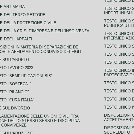
TESTO UNICO D
E ANTIMAFIA
TESTO UNICO 
INFORTUNI SU
E DEL TERZO SETTORE
TESTO UNICO 
E DELLA PROTEZIONE CIVILE
PUBBLICA UTIL
E DELLA CRISI D'IMPRESA E DELL'INSOLVENZA
TESTO UNICO D
INTERMEDIAZIO
E DEGLI APPALTI
TESTO UNICO 
SIZIONI IN MATERIA DI SEPARAZIONE DEI
ORI E AFFIDAMENTO CONDIVISO DEI FIGLI
TESTO UNICO 
 SULL'ABORTO
TESTO UNICO S
TO LAVORO 2023
TESTO UNICO I
PARTECIPAZIO
TO "SEMPLIFICAZIONI BIS"
TESTO UNICO 
TO "SOSTEGNI"
TESTO UNICO D
TO "RILANCIO"
TESTO UNICO D
TO "CURA ITALIA"
TESTO UNICO I
 SUL DIVORZIO
DISPOSIZIONI 
AMENTAZIONE DELLE UNIONI CIVILI TRA
ACCERTAMENTO
NE DELLO STESSO SESSO E DISCIPLINA
 CONVIVENZE
DISPOSIZIONI 
SUL REDDITO
 SULL'ADOZIONE