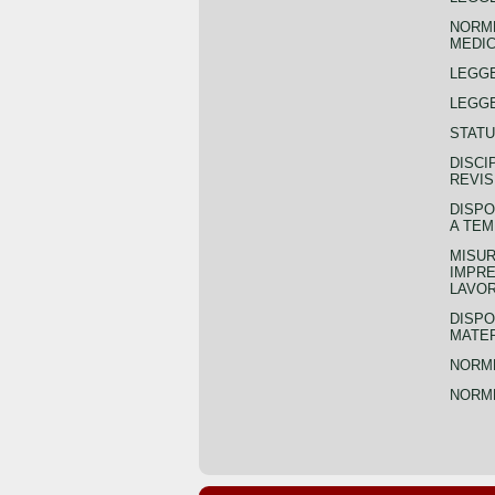
NORME
MEDIC
LEGG
LEGGE
STATU
DISCI
REVIS
DISPO
A TEM
MISUR
IMPRE
LAVOR
DISPO
MATER
NORME
NORME