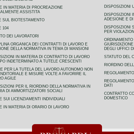
DISPOSIZIONI 
 IN MATERIA DI PROCREAZIONE
ALMENTE ASSISTITA
DISPOSIZIONI 
ADESIONE E DI
E SUL BIOTESTAMENTO
DISPOSIZIONI 
 104
PER VIOLAZION
TO DEI LAVORATORI
ORDINAMENTO D
PLINA ORGANICA DEI CONTRATTI DI LAVORO E
GIURISDIZIONE
IONE DELLA NORMATIVA IN TEMA DI MANSIONI
DEGLI UFFICI 
SIZIONI IN MATERIA DI CONTRATTO DI LAVORO
STATUTO DEL 
PO INDETERMINATO A TUTELE CRESCENTI
RIORDINO DELL
E PER LA TUTELA DEL LAVORO AUTONOMO NON
REGOLAMENTO 
NDITORIALE E MISURE VOLTE A FAVORIRE IL
O AGILE
REGOLAMENTO 
DATI
SIZIONI PER IL RIORDINO DELLA NORMATIVA IN
IA DI AMMORTIZZATORI SOCIALI
CONTRATTO CO
DOMESTICO
 SUI LICENZIAMENTI INDIVIDUALI
 IN MATERIA DI ORARIO DI LAVORO