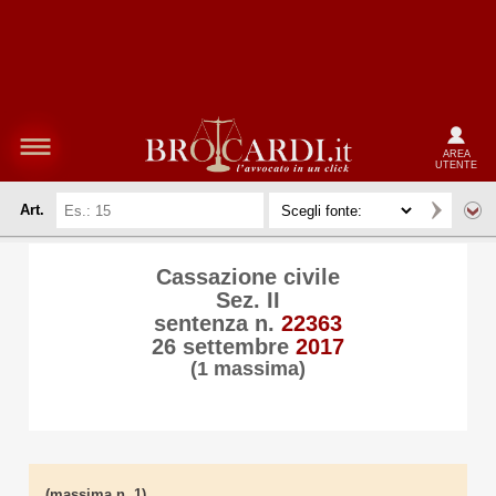
AREA
UTENTE
Art.
Cassazione civile
Sez. II
sentenza n.
22363
26 settembre
2017
(1 massima)
(massima n. 1)