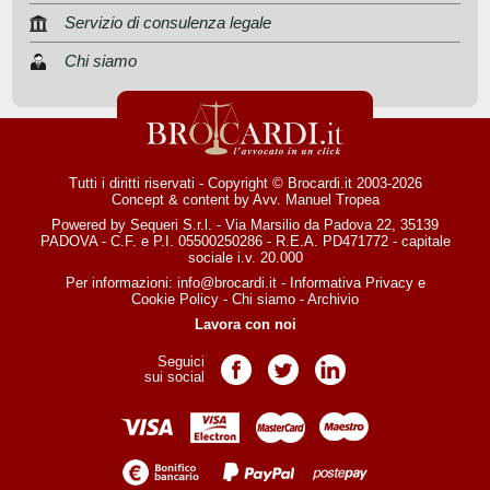
Servizio di consulenza legale
Chi siamo
Tutti i diritti riservati - Copyright © Brocardi.it 2003-2026
Concept & content by
Avv. Manuel Tropea
Powered by Sequeri S.r.l. - Via Marsilio da Padova 22, 35139
PADOVA - C.F. e P.I. 05500250286 - R.E.A. PD471772 - capitale
sociale i.v. 20.000
Per informazioni:
info@brocardi.it
-
Informativa Privacy
e
Cookie Policy
-
Chi siamo
-
Archivio
Lavora con noi
Seguici
Pagina Facebook
Pagina Twitter
Pagina LinkedIn
sui social