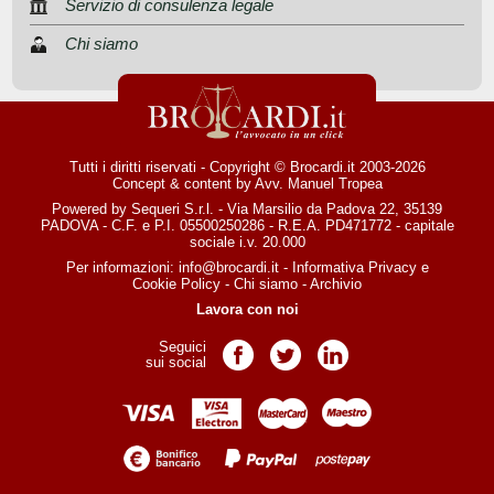
Servizio di consulenza legale
Chi siamo
Tutti i diritti riservati - Copyright © Brocardi.it 2003-2026
Concept & content by
Avv. Manuel Tropea
Powered by Sequeri S.r.l. - Via Marsilio da Padova 22, 35139
PADOVA - C.F. e P.I. 05500250286 - R.E.A. PD471772 - capitale
sociale i.v. 20.000
Per informazioni:
info@brocardi.it
-
Informativa Privacy
e
Cookie Policy
-
Chi siamo
-
Archivio
Lavora con noi
Seguici
Pagina Facebook
Pagina Twitter
Pagina LinkedIn
sui social