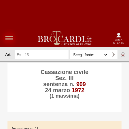
AREA
UTENTE
Art.
Cassazione civile
Sez. III
sentenza n.
909
24 marzo
1972
(1 massima)
(massima n. 1)