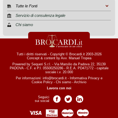
Tutte le Fonti
Servizio di consulenza legale
Chi siamo
Tutti i diritti riservati - Copyright © Brocardi.it 2003-2026
Concept & content by
Avv. Manuel Tropea
Powered by Sequeri S.r.l. - Via Marsilio da Padova 22, 35139
PADOVA - C.F. e P.I. 05500250286 - R.E.A. PD471772 - capitale
sociale i.v. 20.000
Per informazioni:
info@brocardi.it
-
Informativa Privacy
e
Cookie Policy
-
Chi siamo
-
Archivio
Lavora con noi
Seguici
Pagina Facebook
Pagina Twitter
Pagina LinkedIn
sui social