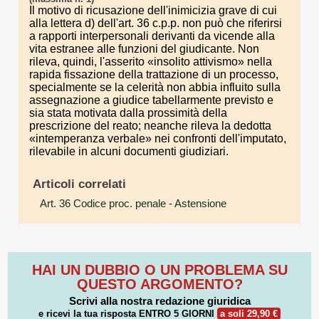
Il motivo di ricusazione dell'inimicizia grave di cui
alla lettera d) dell'art. 36 c.p.p. non può che riferirsi
a rapporti interpersonali derivanti da vicende alla
vita estranee alle funzioni del giudicante. Non
rileva, quindi, l'asserito «insolito attivismo» nella
rapida fissazione della trattazione di un processo,
specialmente se la celerità non abbia influito sulla
assegnazione a giudice tabellarmente previsto e
sia stata motivata dalla prossimità della
prescrizione del reato; neanche rileva la dedotta
«intemperanza verbale» nei confronti dell'imputato,
rilevabile in alcuni documenti giudiziari.
Articoli correlati
Art. 36 Codice proc. penale
- Astensione
HAI UN DUBBIO O UN PROBLEMA SU
QUESTO ARGOMENTO?
Scrivi alla nostra redazione giuridica
e ricevi la tua risposta
ENTRO 5 GIORNI
a soli 29,90 €