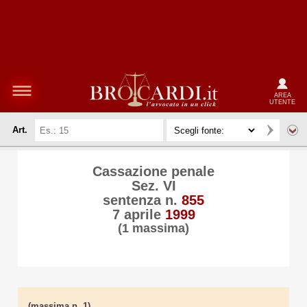
AREA
UTENTE
Art.
Cassazione penale
Sez. VI
sentenza n.
855
7 aprile
1999
(1 massima)
(massima n. 1)