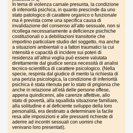
In tema di violenza carnale presunta, la condizione
di inferiorità psichica, in quanto prescinde da uno
stato patologico di carattere organico o funzionale
ma è prevista come una specifica causa di
invalidazione del consenso all'atto sessuale, non si
ricollega necessariamente a deficienze psichiche
costituzionali o a debilitazioni transitorie che
importino particolare studio del soggetto, ma anche
a situazioni ambientali o a fattori traumatici la cui
intensità e capacità di incidere sui poteri di
residenza all'altrui voglia può essere valutata
direttamente dal giudice senza necessità di analisi
tecnico-scientifica di carattere psicologico. (Nella
specie, respinta dal giudice di merito la richiesta di
una perizia psicologica, la condizione di inferiorità
psichica è stata ritenuta per lo stato di prigionia che
anche in relazione all'età delle persone offese,
appena quindicenni, alle carenze affettive, allo
stato di povertà, alla squallida situazione familiare,
alla solitudine e al deficiente sviluppo della loro
personalità, era destinato a determinare la facile
resa alle imposizioni e alle pressanti richieste di
aderire ad incontri sessuali con uomini che
venivano loro presentati).