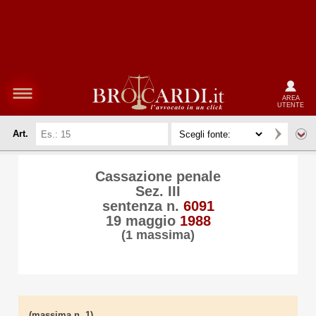
AREA
UTENTE
Art.
Cassazione penale
Sez. III
sentenza n.
6091
19 maggio
1988
(1 massima)
(massima n. 1)