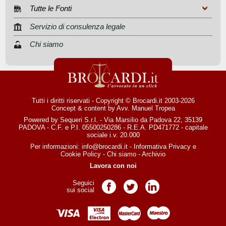
Tutte le Fonti
Servizio di consulenza legale
Chi siamo
Tutti i diritti riservati - Copyright © Brocardi.it 2003-2026
Concept & content by
Avv. Manuel Tropea
Powered by Sequeri S.r.l. - Via Marsilio da Padova 22, 35139
PADOVA - C.F. e P.I. 05500250286 - R.E.A. PD471772 - capitale
sociale i.v. 20.000
Per informazioni:
info@brocardi.it
-
Informativa Privacy
e
Cookie Policy
-
Chi siamo
-
Archivio
Lavora con noi
Seguici
Pagina Facebook
Pagina Twitter
Pagina LinkedIn
sui social