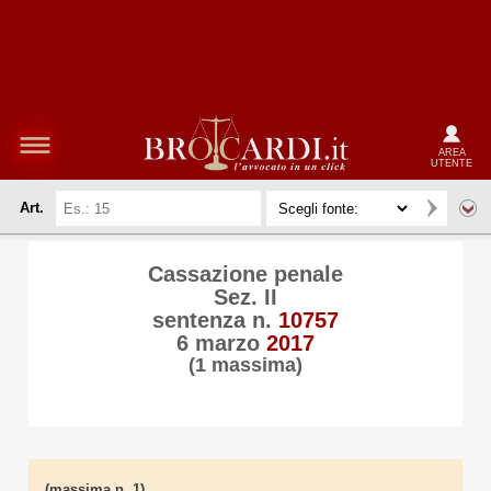
AREA
UTENTE
Art.
Cassazione penale
Sez. II
sentenza n.
10757
6 marzo
2017
(1 massima)
(massima n. 1)