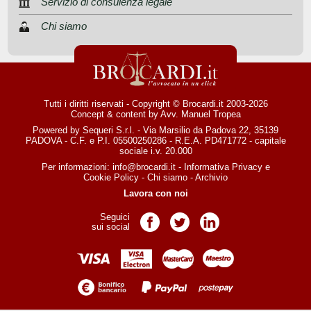
Servizio di consulenza legale
Chi siamo
Tutti i diritti riservati - Copyright © Brocardi.it 2003-2026
Concept & content by
Avv. Manuel Tropea
Powered by Sequeri S.r.l. - Via Marsilio da Padova 22, 35139
PADOVA - C.F. e P.I. 05500250286 - R.E.A. PD471772 - capitale
sociale i.v. 20.000
Per informazioni:
info@brocardi.it
-
Informativa Privacy
e
Cookie Policy
-
Chi siamo
-
Archivio
Lavora con noi
Seguici
Pagina Facebook
Pagina Twitter
Pagina LinkedIn
sui social