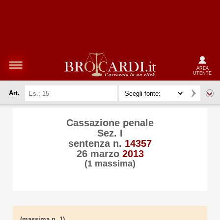
AREA
UTENTE
Art.
Cassazione penale
Sez. I
sentenza n.
14357
26 marzo
2013
(1 massima)
(massima n. 1)