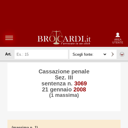
AREA
UTENTE
Art.
Cassazione penale
Sez. III
sentenza n.
3069
21 gennaio
2008
(1 massima)
(massima n. 1)