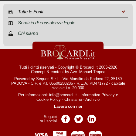
Tutte le Fonti
Servizio di consulenza legale
Chi siamo
Tutti i diritti riservati - Copyright © Brocardi.it 2003-2026
Concept & content by
Avv. Manuel Tropea
Powered by Sequeri S.r.l. - Via Marsilio da Padova 22, 35139
PADOVA - C.F. e P.I. 05500250286 - R.E.A. PD471772 - capitale
sociale i.v. 20.000
Per informazioni:
info@brocardi.it
-
Informativa Privacy
e
Cookie Policy
-
Chi siamo
-
Archivio
Lavora con noi
Seguici
Pagina Facebook
Pagina Twitter
Pagina LinkedIn
sui social