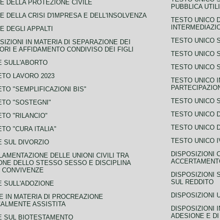
E DELLA PROTEZIONE CIVILE
PUBBLICA UTIL
E DELLA CRISI D'IMPRESA E DELL'INSOLVENZA
TESTO UNICO D
INTERMEDIAZIO
E DEGLI APPALTI
TESTO UNICO 
SIZIONI IN MATERIA DI SEPARAZIONE DEI
ORI E AFFIDAMENTO CONDIVISO DEI FIGLI
TESTO UNICO 
 SULL'ABORTO
TESTO UNICO S
TO LAVORO 2023
TESTO UNICO I
PARTECIPAZIO
TO "SEMPLIFICAZIONI BIS"
TESTO UNICO 
TO "SOSTEGNI"
TESTO UNICO D
TO "RILANCIO"
TESTO UNICO D
TO "CURA ITALIA"
TESTO UNICO I
 SUL DIVORZIO
DISPOSIZIONI 
AMENTAZIONE DELLE UNIONI CIVILI TRA
ACCERTAMENTO
NE DELLO STESSO SESSO E DISCIPLINA
 CONVIVENZE
DISPOSIZIONI 
SUL REDDITO
 SULL'ADOZIONE
DISPOSIZIONI 
 IN MATERIA DI PROCREAZIONE
ALMENTE ASSISTITA
DISPOSIZIONI 
ADESIONE E DI
E SUL BIOTESTAMENTO