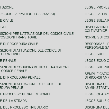
TUZIONE
LEGGE PROFE
 CODICE APPALTI (D. LGS. 36/2023)
LEGGE FALLIM
E CIVILE
LEGGE SULLA 
EGGI
DISPOSIZIONI 
COLTIVATRICE
SIZIONI PER L'ATTUAZIONE DEL CODICE CIVILE
POSIZIONI TRANSITORIE
NORME SUI CO
E DI PROCEDURA CIVILE
RESPONSABILI
PERSONALE SA
SIZIONI DI ATTUAZIONE DEL CODICE DI
DURA CIVILE
LEGGE SULLE L
E PENALE
LEGGE EQUO 
SIZIONI DI COORDINAMENTO E TRANSITORIE
LEGGE SUL PR
L CODICE PENALE
SEMPLIFICAZIO
E DI PROCEDURA PENALE
DI RICORSI AM
SIZIONI DI ATTUAZIONE DEL CODICE DI
DISCIPLINA DE
EDURA PENALE
AMMINISTRATI
E PROCESSO PENALE MINORILE
LEGGE QUADRO
E DELLA STRADA
LEGGE SULLE 
E DEL PROCESSO TRIBUTARIO
DISCIPLINA DE