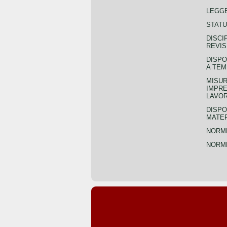
LEGGE
STATU
DISCI
REVIS
DISPO
A TEM
MISUR
IMPRE
LAVOR
DISPO
MATER
NORME
NORME