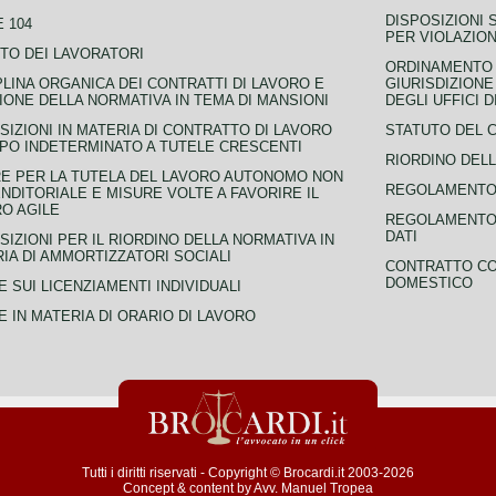
DISPOSIZIONI 
 104
PER VIOLAZION
TO DEI LAVORATORI
ORDINAMENTO D
PLINA ORGANICA DEI CONTRATTI DI LAVORO E
GIURISDIZIONE
IONE DELLA NORMATIVA IN TEMA DI MANSIONI
DEGLI UFFICI 
SIZIONI IN MATERIA DI CONTRATTO DI LAVORO
STATUTO DEL 
PO INDETERMINATO A TUTELE CRESCENTI
RIORDINO DELL
E PER LA TUTELA DEL LAVORO AUTONOMO NON
REGOLAMENTO 
NDITORIALE E MISURE VOLTE A FAVORIRE IL
O AGILE
REGOLAMENTO 
DATI
SIZIONI PER IL RIORDINO DELLA NORMATIVA IN
IA DI AMMORTIZZATORI SOCIALI
CONTRATTO CO
DOMESTICO
 SUI LICENZIAMENTI INDIVIDUALI
 IN MATERIA DI ORARIO DI LAVORO
Tutti i diritti riservati - Copyright © Brocardi.it 2003-2026
Concept & content by
Avv. Manuel Tropea