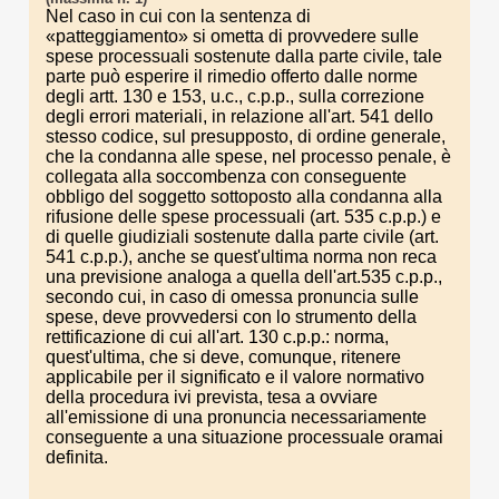
Nel caso in cui con la sentenza di
«patteggiamento» si ometta di provvedere sulle
spese processuali sostenute dalla parte civile, tale
parte può esperire il rimedio offerto dalle norme
degli artt. 130 e 153, u.c., c.p.p., sulla correzione
degli errori materiali, in relazione all'art. 541 dello
stesso codice, sul presupposto, di ordine generale,
che la condanna alle spese, nel processo penale, è
collegata alla soccombenza con conseguente
obbligo del soggetto sottoposto alla condanna alla
rifusione delle spese processuali (art. 535 c.p.p.) e
di quelle giudiziali sostenute dalla parte civile (art.
541 c.p.p.), anche se quest'ultima norma non reca
una previsione analoga a quella dell'art.535 c.p.p.,
secondo cui, in caso di omessa pronuncia sulle
spese, deve provvedersi con lo strumento della
rettificazione di cui all'art. 130 c.p.p.: norma,
quest'ultima, che si deve, comunque, ritenere
applicabile per il significato e il valore normativo
della procedura ivi prevista, tesa a ovviare
all'emissione di una pronuncia necessariamente
conseguente a una situazione processuale oramai
definita.