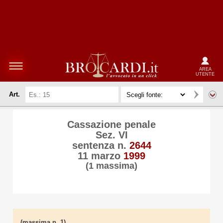
AREA
UTENTE
Art.
Cassazione penale
Sez. VI
sentenza n.
2644
11 marzo
1999
(1 massima)
(massima n. 1)