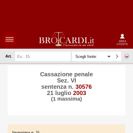
AREA
UTENTE
Art.
Cassazione penale
Sez. VI
sentenza n.
30576
21 luglio
2003
(1 massima)
(massima n. 1)