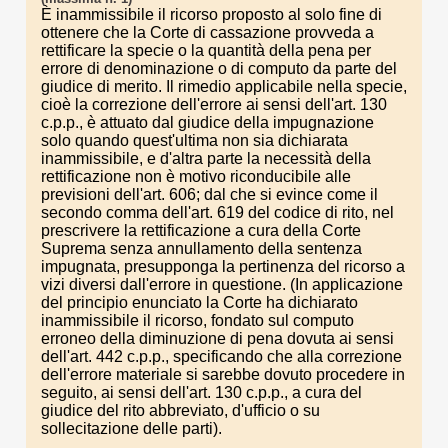
È inammissibile il ricorso proposto al solo fine di
ottenere che la Corte di cassazione provveda a
rettificare la specie o la quantità della pena per
errore di denominazione o di computo da parte del
giudice di merito. Il rimedio applicabile nella specie,
cioè la correzione dell'errore ai sensi dell'art. 130
c.p.p., è attuato dal giudice della impugnazione
solo quando quest'ultima non sia dichiarata
inammissibile, e d'altra parte la necessità della
rettificazione non è motivo riconducibile alle
previsioni dell'art. 606; dal che si evince come il
secondo comma dell'art. 619 del codice di rito, nel
prescrivere la rettificazione a cura della Corte
Suprema senza annullamento della sentenza
impugnata, presupponga la pertinenza del ricorso a
vizi diversi dall'errore in questione. (In applicazione
del principio enunciato la Corte ha dichiarato
inammissibile il ricorso, fondato sul computo
erroneo della diminuzione di pena dovuta ai sensi
dell'art. 442 c.p.p., specificando che alla correzione
dell'errore materiale si sarebbe dovuto procedere in
seguito, ai sensi dell'art. 130 c.p.p., a cura del
giudice del rito abbreviato, d'ufficio o su
sollecitazione delle parti).