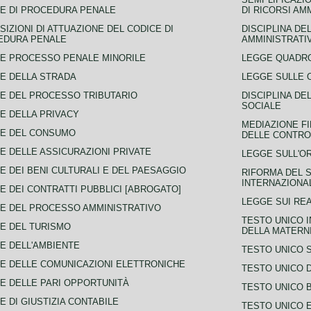
E DI PROCEDURA PENALE
DI RICORSI AM
SIZIONI DI ATTUAZIONE DEL CODICE DI
DISCIPLINA DE
EDURA PENALE
AMMINISTRATI
E PROCESSO PENALE MINORILE
LEGGE QUADRO
E DELLA STRADA
LEGGE SULLE 
E DEL PROCESSO TRIBUTARIO
DISCIPLINA DE
SOCIALE
E DELLA PRIVACY
MEDIAZIONE FI
CE DEL CONSUMO
DELLE CONTROV
E DELLE ASSICURAZIONI PRIVATE
LEGGE SULL'O
E DEI BENI CULTURALI E DEL PAESAGGIO
RIFORMA DEL S
INTERNAZIONA
E DEI CONTRATTI PUBBLICI [ABROGATO]
LEGGE SUI REA
E DEL PROCESSO AMMINISTRATIVO
TESTO UNICO I
E DEL TURISMO
DELLA MATERNI
E DELL'AMBIENTE
TESTO UNICO 
E DELLE COMUNICAZIONI ELETTRONICHE
TESTO UNICO D
E DELLE PARI OPPORTUNITÀ
TESTO UNICO 
E DI GIUSTIZIA CONTABILE
TESTO UNICO E