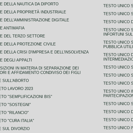
E DELLA NAUTICA DA DIPORTO
TESTO UNICO 
E DELLA PROPRIETÀ INDUSTRIALE
TESTO UNICO 
E DELL'AMMINISTRAZIONE DIGITALE
TESTO UNICO D
E ANTIMAFIA
TESTO UNICO 
INFORTUNI SU
E DEL TERZO SETTORE
TESTO UNICO 
E DELLA PROTEZIONE CIVILE
PUBBLICA UTIL
E DELLA CRISI D'IMPRESA E DELL'INSOLVENZA
TESTO UNICO D
INTERMEDIAZIO
E DEGLI APPALTI
TESTO UNICO 
SIZIONI IN MATERIA DI SEPARAZIONE DEI
ORI E AFFIDAMENTO CONDIVISO DEI FIGLI
TESTO UNICO 
 SULL'ABORTO
TESTO UNICO S
TO LAVORO 2023
TESTO UNICO I
PARTECIPAZIO
TO "SEMPLIFICAZIONI BIS"
TESTO UNICO 
TO "SOSTEGNI"
TESTO UNICO D
TO "RILANCIO"
TESTO UNICO D
TO "CURA ITALIA"
TESTO UNICO I
 SUL DIVORZIO