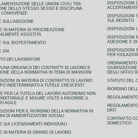
DISPOSIZIONI 
AMENTAZIONE DELLE UNIONI CIVILI TRA
ACCERTAMENTO
NE DELLO STESSO SESSO E DISCIPLINA
 CONVIVENZE
DISPOSIZIONI 
SUL REDDITO
 SULL'ADOZIONE
DISPOSIZIONI 
 IN MATERIA DI PROCREAZIONE
ALMENTE ASSISTITA
DISPOSIZIONI 
ADESIONE E DI
E SUL BIOTESTAMENTO
DISPOSIZIONI 
 104
PER VIOLAZION
TO DEI LAVORATORI
ORDINAMENTO D
PLINA ORGANICA DEI CONTRATTI DI LAVORO E
GIURISDIZIONE
IONE DELLA NORMATIVA IN TEMA DI MANSIONI
DEGLI UFFICI 
SIZIONI IN MATERIA DI CONTRATTO DI LAVORO
STATUTO DEL 
PO INDETERMINATO A TUTELE CRESCENTI
RIORDINO DELL
E PER LA TUTELA DEL LAVORO AUTONOMO NON
REGOLAMENTO 
NDITORIALE E MISURE VOLTE A FAVORIRE IL
O AGILE
REGOLAMENTO 
DATI
SIZIONI PER IL RIORDINO DELLA NORMATIVA IN
IA DI AMMORTIZZATORI SOCIALI
CONTRATTO CO
DOMESTICO
 SUI LICENZIAMENTI INDIVIDUALI
 IN MATERIA DI ORARIO DI LAVORO