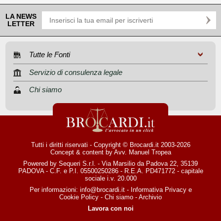
LA NEWS
LETTER
Tutte le Fonti
Servizio di consulenza legale
Chi siamo
Tutti i diritti riservati - Copyright © Brocardi.it 2003-2026
Concept & content by
Avv. Manuel Tropea
Powered by Sequeri S.r.l. - Via Marsilio da Padova 22, 35139
PADOVA - C.F. e P.I. 05500250286 - R.E.A. PD471772 - capitale
sociale i.v. 20.000
Per informazioni:
info@brocardi.it
-
Informativa Privacy
e
Cookie Policy
-
Chi siamo
-
Archivio
Lavora con noi