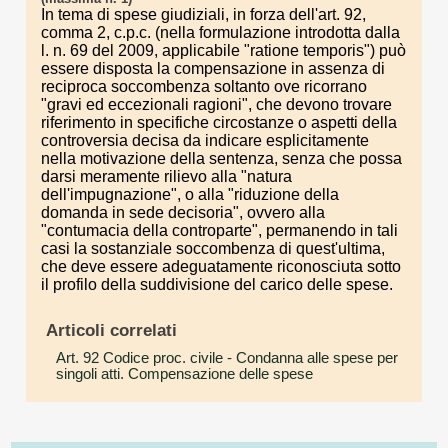
In tema di spese giudiziali, in forza dell'art. 92,
comma 2, c.p.c. (nella formulazione introdotta dalla
l. n. 69 del 2009, applicabile "ratione temporis") può
essere disposta la compensazione in assenza di
reciproca soccombenza soltanto ove ricorrano
"gravi ed eccezionali ragioni", che devono trovare
riferimento in specifiche circostanze o aspetti della
controversia decisa da indicare esplicitamente
nella motivazione della sentenza, senza che possa
darsi meramente rilievo alla "natura
dell'impugnazione", o alla "riduzione della
domanda in sede decisoria", ovvero alla
"contumacia della controparte", permanendo in tali
casi la sostanziale soccombenza di quest'ultima,
che deve essere adeguatamente riconosciuta sotto
il profilo della suddivisione del carico delle spese.
Articoli correlati
Art. 92 Codice proc. civile
- Condanna alle spese per
singoli atti. Compensazione delle spese