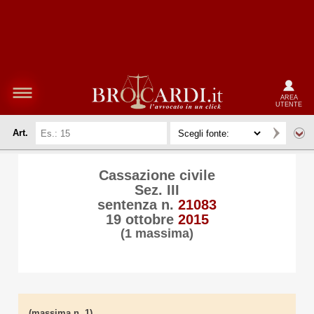
AREA
UTENTE
Art.
Cassazione civile
Sez. III
sentenza n.
21083
19 ottobre
2015
(1 massima)
(massima n. 1)