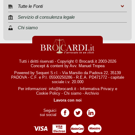
Tutte le Fonti
Servizio di consulenza legale
Chi siamo
Tutti i diritti riservati - Copyright © Brocardi.it 2003-2026
Concept & content by
Avv. Manuel Tropea
Powered by Sequeri S.r.l. - Via Marsilio da Padova 22, 35139
PADOVA - C.F. e P.I. 05500250286 - R.E.A. PD471772 - capitale
sociale i.v. 20.000
Per informazioni:
info@brocardi.it
-
Informativa Privacy
e
Cookie Policy
-
Chi siamo
-
Archivio
Lavora con noi
Seguici
Pagina Facebook
Pagina Twitter
Pagina LinkedIn
sui social