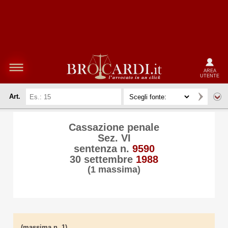
AREA
UTENTE
Art.
Cassazione penale
Sez. VI
sentenza n.
9590
30 settembre
1988
(1 massima)
(massima n. 1)