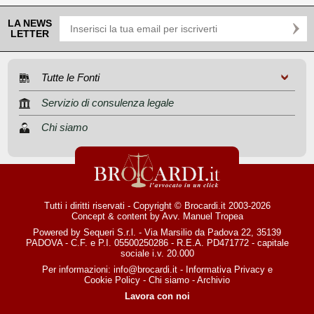
LA NEWS
LETTER
Tutte le Fonti
Servizio di consulenza legale
Chi siamo
Tutti i diritti riservati - Copyright © Brocardi.it 2003-2026
Concept & content by
Avv. Manuel Tropea
Powered by Sequeri S.r.l. - Via Marsilio da Padova 22, 35139
PADOVA - C.F. e P.I. 05500250286 - R.E.A. PD471772 - capitale
sociale i.v. 20.000
Per informazioni:
info@brocardi.it
-
Informativa Privacy
e
Cookie Policy
-
Chi siamo
-
Archivio
Lavora con noi