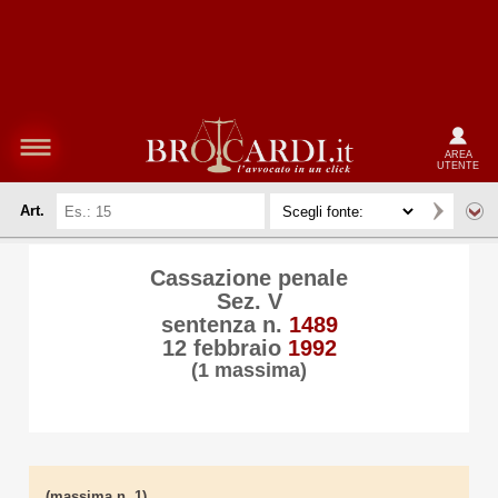
AREA
UTENTE
Art.
Cassazione penale
Sez. V
sentenza n.
1489
12 febbraio
1992
(1 massima)
(massima n. 1)