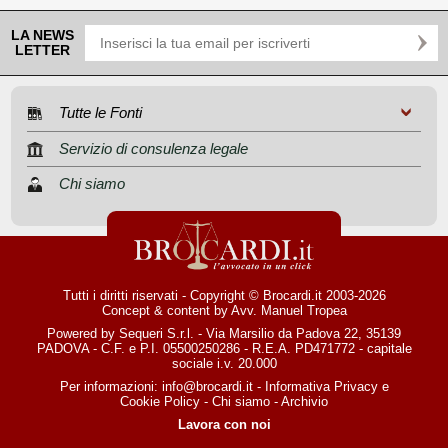
LA NEWS
LETTER
Tutte le Fonti
Servizio di consulenza legale
Chi siamo
Tutti i diritti riservati - Copyright © Brocardi.it 2003-2026
Concept & content by
Avv. Manuel Tropea
Powered by Sequeri S.r.l. - Via Marsilio da Padova 22, 35139
PADOVA - C.F. e P.I. 05500250286 - R.E.A. PD471772 - capitale
sociale i.v. 20.000
Per informazioni:
info@brocardi.it
-
Informativa Privacy
e
Cookie Policy
-
Chi siamo
-
Archivio
Lavora con noi