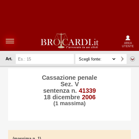
AREA
UTENTE
Art.
Cassazione penale
Sez. V
sentenza n.
41339
18 dicembre
2006
(1 massima)
(massima n. 1)