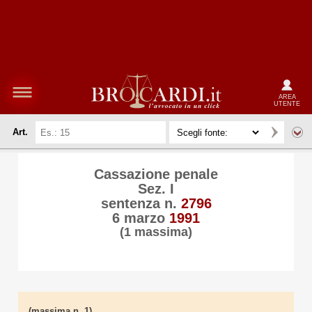
AREA
UTENTE
Art.
Cassazione penale
Sez. I
sentenza n.
2796
6 marzo
1991
(1 massima)
(massima n. 1)